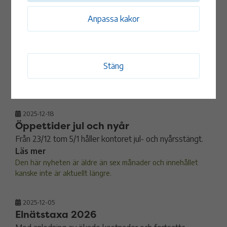
snöfall
Anpassa kakor
Det kraftiga snöfallet under helgen orsakade tillfälliga
strömavbrott. Alla kända avbrott är nu lösta och
samtliga kunder har åter el. Vi tackar för visat tålamod.
Läs mer
Stäng
Den här nyheten är äldre än sex månader och innehållet
kanske inte är aktuellt längre.
2025-12-18
Öppettider jul och nyår
Från 23/12 tom 5/1 håller kontoret jul- och nyårsstängt.
Läs mer
Den här nyheten är äldre än sex månader och innehållet
kanske inte är aktuellt längre.
2025-12-05
Elnätstaxa 2026