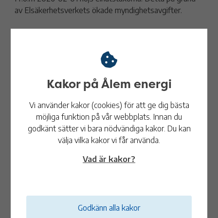
av Elsäkerhetsverkets ökade myndighetsavgifter.
Läs mer
2026-01-23
Elens dag 23 januari 2026
Kakor på Ålem energi
Sverige behöver elektrifieras för att nå klimatmålen -
och då behöver vi bli många fler i energibranschen.
Vi använder kakor (cookies) för att ge dig bästa
möjliga funktion på vår webbplats. Innan du
Vi vill lyfta vilken drömbransch energibranschen är, och
godkänt sätter vi bara nödvändiga kakor. Du kan
på Ålem Energi vill vi gärna dela med oss av hur en
välja vilka kakor vi får använda.
vanlig arbetsdag kan se ut hos oss.
Läs mer
Vad är kakor?
Den här nyheten är äldre än sex månader och innehållet
kanske inte är aktuellt längre.
2026-01-05
Godkänn alla kakor
Information med anledning av helgens