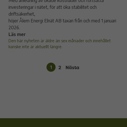
Med anledning av ökade kostnader och fortsatta
investeringar i nätet, för att öka stabilitet och
driftsäkerhet,
höjer Ålem Energi Elnät AB taxan från och med 1 januari
2026.
Läs mer
Den här nyheten är äldre än sex månader och innehållet
kanske inte är aktuellt längre.
1
2
Nästa