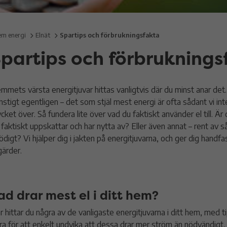
em energi
Elnät
Spartips och förbrukningsfakta
partips och förbruknings
mmets värsta energitjuvar hittas vanligtvis där du minst anar det
nstigt egentligen – det som stjäl mest energi är ofta sådant vi int
cket över. Så fundera lite över vad du faktiskt använder el till. Är
 faktiskt uppskattar och har nytta av? Eller även annat – rent av 
ödigt? Vi hjälper dig i jakten på energitjuvarna, och ger dig handfa
gärder.
ad drar mest el i ditt hem?
r hittar du några av de vanligaste energitjuvarna i ditt hem, med t
ra för att enkelt undvika att dessa drar mer ström än nödvändigt,