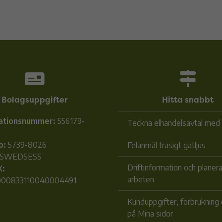
Bolagsuppgifter
Hitta snabbt
ationsnummer:
556179-
Teckna elhandelsavtal med
o:
5739-8026
Felanmäl trasigt gatljus
SWEDSESS
Driftinformation och planer
K:
arbeten
00833110040004491
Kunduppgifter, förbrukning 
på Mina sidor