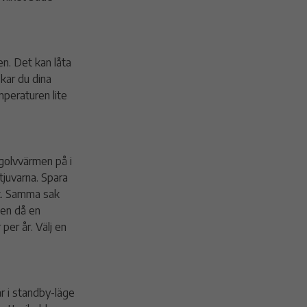
n. Det kan låta
kar du dina
peraturen lite
 golvvärmen på i
tjuvarna. Spara
st. Samma sak
den då en
per år. Välj en
r i standby-läge