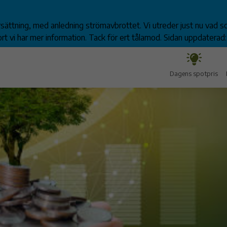
ättning, med anledning strömavbrottet. Vi utreder just nu vad som
 vi har mer information. Tack för ert tålamod. Sidan uppdaterad: 
Dagens spotpris