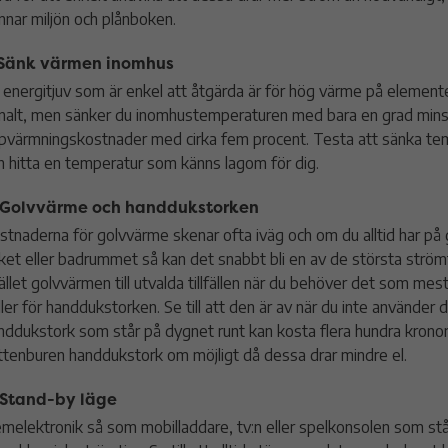
nnar miljön och plånboken.
 Sänk värmen inomhus
 energitjuv som är enkel att åtgärda är för hög värme på elemente
nalt, men sänker du inomhustemperaturen med bara en grad mins
pvärmningskostnader med cirka fem procent. Testa att sänka tem
h hitta en temperatur som känns lagom för dig.
 Golvvärme och handdukstorken
stnaderna för golvvärme skenar ofta iväg och om du alltid har på
ket eller badrummet så kan det snabbt bli en av de största ström
tället golvvärmen till utvalda tillfällen när du behöver det som me
ller för handdukstorken. Se till att den är av när du inte använder 
nddukstork som står på dygnet runt kan kosta flera hundra kronor 
ttenburen handdukstork om möjligt då dessa drar mindre el.
 Stand-by läge
melektronik så som mobilladdare, tv:n eller spelkonsolen som stå