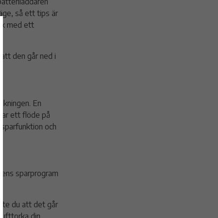
 batteriladdaren
ge, så ett tips är
nik med ett
 att den går ned i
.
rukningen. En
ar ett flöde på
isparfunktion och
kinens sparprogram
ste du att det går
Lufttorka din