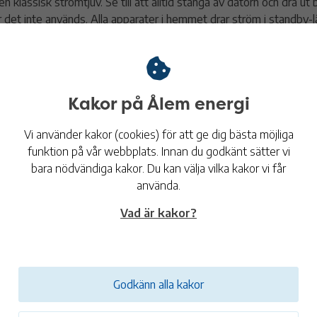
 en klassisk strömtjuv. Se till att alltid stänga av datorn och dra ut
r det inte används. Alla apparater i hemmet drar ström i standby-lä
t skaffa grenkontakter så du enkelt kan stänga av all hemelektro
apptryck.
 mindre grej som också är viktigt att göra är att ställa in datorn så
loläge och att skärmen stängs av när du inte använt den på ett tag
Kakor på Ålem energi
 Duscha lagom
Vi använder kakor (cookies) för att ge dig bästa möjliga
 du halverar din duschtid så halverar du också el- och vattenförb
funktion på vår webbplats. Innan du godkänt sätter vi
sch på 5 minuter motsvarar 1,25-1,50 kWh, om duschmunstycket h
bara nödvändiga kakor. Du kan välja vilka kakor vi får
 liter per minut. Byt till snålspolande duschmunstycken med energ
använda.
t inte vattnet rinna i onödan.
Vad är kakor?
 Tvätta i fylld maskin och undvik tumlaren
 till att fylla upp maskinen innan du tvättar och använd tvättmas
r du har lätt smutsig tvätt.
Godkänn alla kakor
n stora energitjuven i tvättstugan är framförallt torktumlaren. Vis
 tre gånger mer energi att torktumla kläderna än att tvätta dem? 