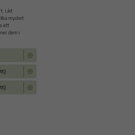
. Likt
 lika mycket
a ett
 ner dem i
tt)
tt)