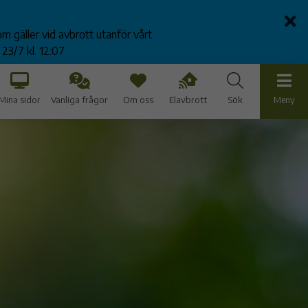
 gäller vid avbrott utanför vårt
23/7 kl. 12:07
Mina sidor
Vanliga frågor
Om oss
Elavbrott
Sök
Meny