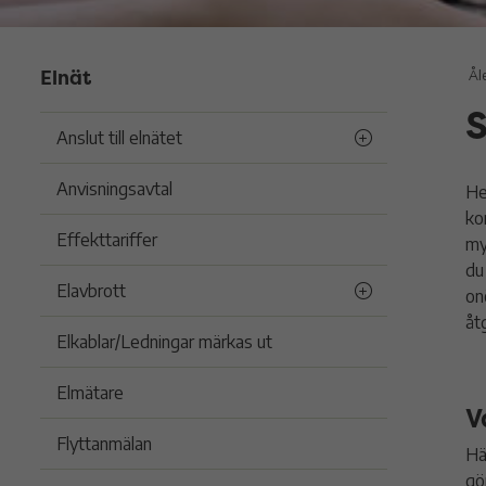
Elnät
Ål
S
Anslut till elnätet
Anvisningsavtal
He
ko
Effekttariffer
my
du
Elavbrott
on
åt
Elkablar/Ledningar märkas ut
Elmätare
V
Flyttanmälan
Hä
gö