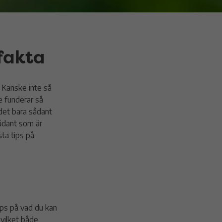
fakta
. Kanske inte så
e funderar så
 det bara sådant
sådant som är
sta tips på
ips på vad du kan
 vilket både