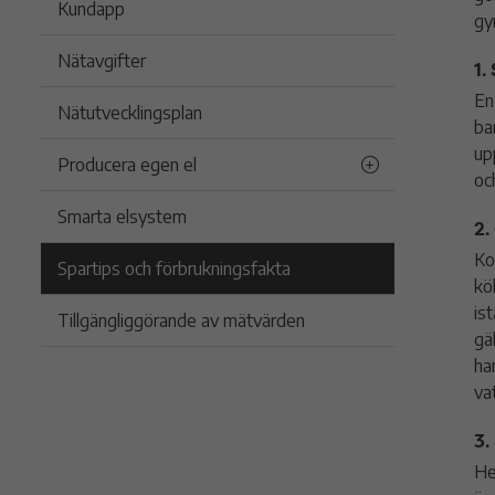
Kundapp
gy
Nätavgifter
1.
En
Nätutvecklingsplan
ba
up
Producera egen el
oc
Smarta elsystem
2.
Ko
Spartips och förbrukningsfakta
kö
is
Tillgängliggörande av mätvärden
gä
ha
va
3.
He