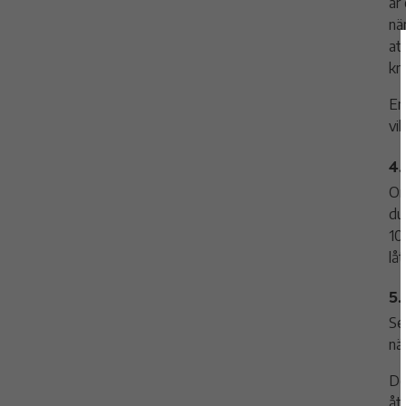
är
nä
at
kn
En
vi
4.
Om
du
10
lå
5.
Se
nä
De
åt