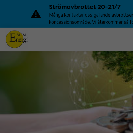
Strömavbrottet 20-21/7
Många kontaktar oss gällande avbrottsers
koncessionsområde. Vi återkommer så fort