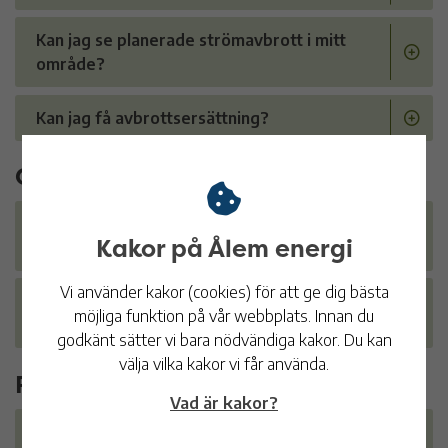
Kan jag se planerade strömavbrott i mitt
område?
Kan jag få avbrottsersättning?
Gatubelysning
Hur gör jag en felanmälan på trasig
Kakor på Ålem energi
gatubelysning?
Vi använder kakor (cookies) för att ge dig bästa
Hur lång tid tar det innan trasig
möjliga funktion på vår webbplats. Innan du
gatubelysning åtgärdas?
godkänt sätter vi bara nödvändiga kakor. Du kan
välja vilka kakor vi får använda.
Rättigheter
Vad är kakor?
Vad har jag för rättigheter?