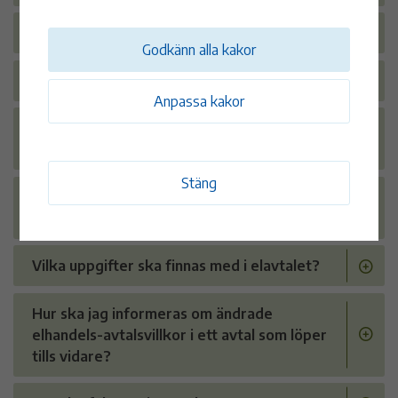
Hur går jag tillväga för tvistlösning?
Godkänn alla kakor
Kan jag byta elleverantör kostnadsfritt?
Anpassa kakor
Vad innebär elleverantörens
leveransskyldighet och mottagningsplikt?
Stäng
Vilken information har jag rätt att få om
dynamiska elpriser innan jag ingår ett avtal?
Vilka uppgifter ska finnas med i elavtalet?
Hur ska jag informeras om ändrade
elhandels-avtalsvillkor i ett avtal som löper
tills vidare?