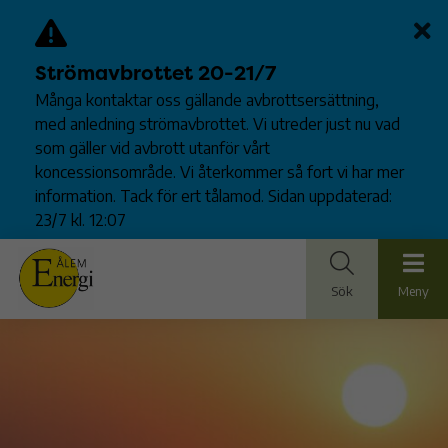
Strömavbrottet 20-21/7
Många kontaktar oss gällande avbrottsersättning,
med anledning strömavbrottet. Vi utreder just nu vad
som gäller vid avbrott utanför vårt
koncessionsområde. Vi återkommer så fort vi har mer
information. Tack för ert tålamod. Sidan uppdaterad:
23/7 kl. 12:07
Sök
Meny