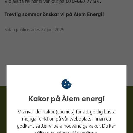
Vid akuta fel når ni vår jour på
070-667 77 84.
Trevlig sommar önskar vi på Ålem Energi!
Sidan publicerades 27 juni 2025
Kakor på Ålem energi
Vi använder kakor (cookies) för att ge dig bästa
möjliga funktion på vår webbplats. Innan du
Ålem energi
godkänt sätter vi bara nödvändiga kakor. Du kan