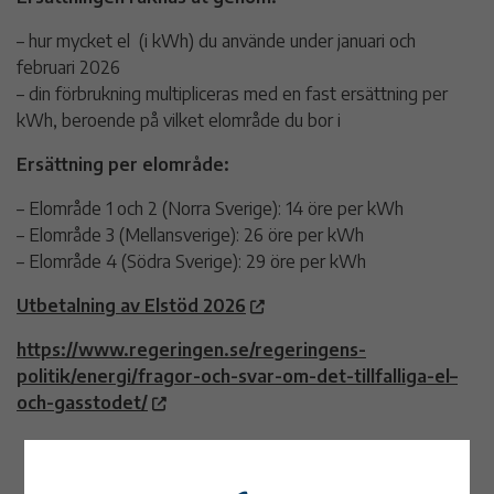
– hur mycket el (i kWh) du använde under januari och
februari 2026
– din förbrukning multipliceras med en fast ersättning per
kWh, beroende på vilket elområde du bor i
Ersättning per elområde:
– Elområde 1 och 2 (Norra Sverige): 14 öre per kWh
– Elområde 3 (Mellansverige): 26 öre per kWh
– Elområde 4 (Södra Sverige): 29 öre per kWh
Utbetalning av Elstöd 2026
https://www.regeringen.se/regeringens-
politik/energi/fragor-och-svar-om-det-tillfalliga-el–
och-gasstodet/