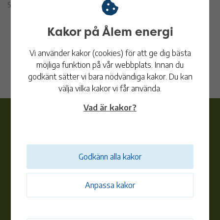
Sidan publicerades 21 maj 2026
Kakor på Ålem energi
Vi använder kakor (cookies) för att ge dig bästa
möjliga funktion på vår webbplats. Innan du
godkänt sätter vi bara nödvändiga kakor. Du kan
välja vilka kakor vi får använda.
Vad är kakor?
Godkänn alla kakor
Ålem energi
Anpassa kakor
Telefon:
010-353 83 62
Ordinarie telefon- och besökstid:
Mån-Ons 10:00-15:00