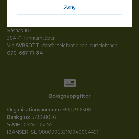
Tors, Fre 10:00-12:00
Stäng
Lunchstängt 12:00-13:00
E-post:
info@alemenergi.se
Adress:
Råsnäs 103
384 71 Timmernabben
Vid
AVBROTT
utanför telefontid ring jourtelefonen:
070-667 77 84
Bolagsuppgifter
Organisationsnummer:
556179-6508
Bankgiro:
5739-8026
SWIFT:
SWEDSESS
IBANSEK:
SE1080000833110040004491