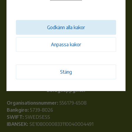
Lunchstängt 12:00-13:00
E-post:
info@alemenergi.se
Adress:
Godkänn alla kakor
Råsnäs 103
384 71 Timmernabben
Vid
AVBROTT
utanför telefontid ring jourtelefonen:
Anpassa kakor
070-667 77 84
Stäng
Bolagsuppgifter
Organisationsnummer:
556179-6508
Bankgiro:
5739-8026
SWIFT:
SWEDSESS
IBANSEK:
SE1080000833110040004491