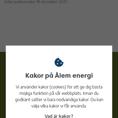
Sidan publicerades 18 december 2025
Kakor på Ålem energi
Vi använder kakor (cookies) för att ge dig bästa
Ålem energi
möjliga funktion på vår webbplats. Innan du
Telefon:
010-353 83 62
godkänt sätter vi bara nödvändiga kakor. Du kan
Ordinarie telefon- och besökstid:
välja vilka kakor vi får använda.
Mån-Ons 10:00-15:00
Vad är kakor?
Tors, Fre 10:00-12:00