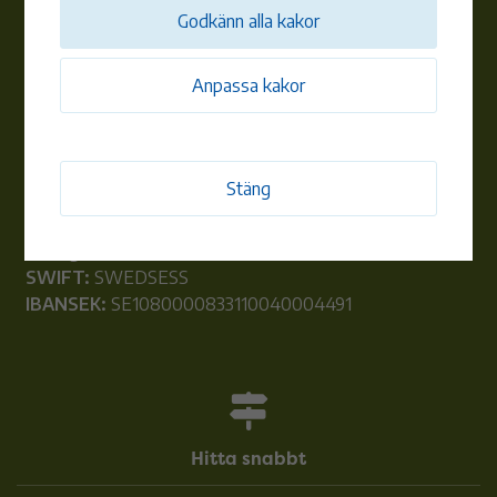
Godkänn alla kakor
070-667 77 84
Anpassa kakor
Bolagsuppgifter
Stäng
Organisationsnummer:
556179-6508
Bankgiro:
5739-8026
SWIFT:
SWEDSESS
IBANSEK:
SE1080000833110040004491
Hitta snabbt